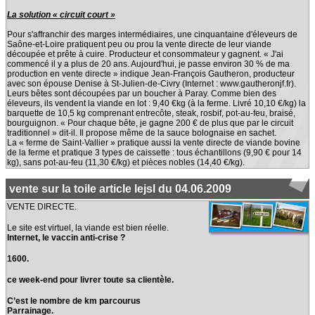
La solution « circuit court »
Pour s'affranchir des marges intermédiaires, une cinquantaine d'éleveurs de
Saône-et-Loire pratiquent peu ou prou la vente directe de leur viande
découpée et prête à cuire. Producteur et consommateur y gagnent. « J'ai
commencé il y a plus de 20 ans. Aujourd'hui, je passe environ 30 % de ma
production en vente directe » indique Jean-François Gautheron, producteur
avec son épouse Denise à St-Julien-de-Civry (Internet : www.gautheronjf.fr).
Leurs bêtes sont découpées par un boucher à Paray. Comme bien des
éleveurs, ils vendent la viande en lot : 9,40 €kg (à la ferme. Livré 10,10 €/kg) la
barquette de 10,5 kg comprenant entrecôte, steak, rosbif, pot-au-feu, braisé,
bourguignon. « Pour chaque bête, je gagne 200 € de plus que par le circuit
traditionnel » dit-il. Il propose même de la sauce bolognaise en sachet.
La « ferme de Saint-Vallier » pratique aussi la vente directe de viande bovine
de la ferme et pratique 3 types de caissette : tous échantillons (9,90 € pour 14
kg), sans pot-au-feu (11,30 €/kg) et pièces nobles (14,40 €/kg).
vente sur la toile article lejsl du 04.06.2009
VENTE DIRECTE.
Le site est virtuel, la viande est bien réelle.
Internet, le vaccin anti-crise ?
1600.
ce week-end pour livrer toute sa clientèle.
C’est le nombre de km parcourus
Parrainage.