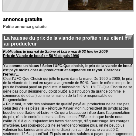
annonce gratuite
Petite annonce gratuite
La hausse du prix de la viande ne profite ni au client ni
au producteur
Publication le journal de Saône et Loire mardi 03 février 2009
Prix de Viande de bœuf : + 50 % depuis 1990
Y a comme un hiatus ! Selon l'UFC-Que choisir, le prix de la viande de bœuf
est payé moins cher au producteur et augmente en rayon. Cherchez
l'erreur…
C'est l'UFC-Que Choisir qui jette le pavé dans la mare. De 1990 à 2008, le prix
de la viande de bœuf en rayon a augmenté de 50 %. Dans le même temps, le
prix de l'animal payé au producteur baissait de 15 %. L'UFC-Que Choisir ne se
gêne pas pour désigner du doigt plutôt la distribution (la grande comme le
commerce de détail) comme le maillon de la filière responsable de
l'augmentation.
« Pour moi, le prix des animaux de qualité payé au producteur ne baisse pas,
celui des vielles bêtes, si » rétorque Xavier Monin, président du syndicat des
bouchers de Saône-et-Loire. « Ce qui a beaucoup influé dans l'augmentation
du prix, c'est le contrôle des maladies. Le test ESB de chaque bovin nous
coûte 20 € à quoi s'ajoutent les taxes d'abattage, d'équarrissage, les charges
d'hygiène. Les sous-produits ne se vendent presque plus, on ne peut plus
valoriser les farines animales (interdites) ; un cuir de vache valait 50 €,
seulement 12 € aujourd'hui. Et puis on a des salaires à payer : pour augmenter