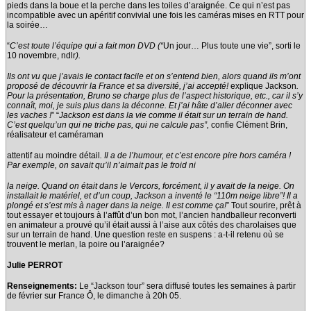
pieds dans la boue et la perche dans les toiles d’araignée. Ce qui n’est pas
incompatible avec un apéritif convivial une fois les caméras mises en RTT pour
la soirée…
“
C’est toute l’équipe qui a fait mon DVD (“
Un jour… Plus toute une vie”, sorti le
10 novembre, ndlr
).
Ils ont vu que j’avais le contact facile et on s’entend bien, alors quand ils m’ont
proposé de découvrir la France et sa diversité, j’ai accepté!
explique Jackson
.
Pour la présentation, Bruno se charge plus de l’aspect historique, etc., car il s’y
connaît, moi, je suis plus dans la déconne. Et j’ai hâte d’aller déconner avec
les vaches !
” “
Jackson est dans la vie comme il était sur un terrain de hand.
C’est quelqu’un qui ne triche pas, qui ne calcule pas”,
confie Clément Brin,
réalisateur et caméraman
attentif au moindre détail
. Il a de l’humour, et c’est encore pire hors caméra !
Par exemple, on savait qu’il n’aimait pas le froid ni
la neige. Quand on était dans le Vercors, forcément, il y avait de la neige. On
installait le matériel, et
d’un coup, Jackson a inventé le “110m neige libre”! Il a
plongé et s’est mis à nager dans la neige. Il est comme ça!
” Tout sourire, prêt à
tout essayer et toujours à l’affût d’un bon mot, l’ancien handballeur reconverti
en animateur a prouvé qu’il était aussi à l’aise aux côtés des charolaises que
sur un terrain de hand. Une question reste en suspens : a-t-il retenu où se
trouvent le merlan, la poire ou l’araignée?
Julie PERROT
Renseignements:
Le “Jackson tour” sera diffusé toutes les semaines à partir
de février sur France Ô, le dimanche à 20h 05.