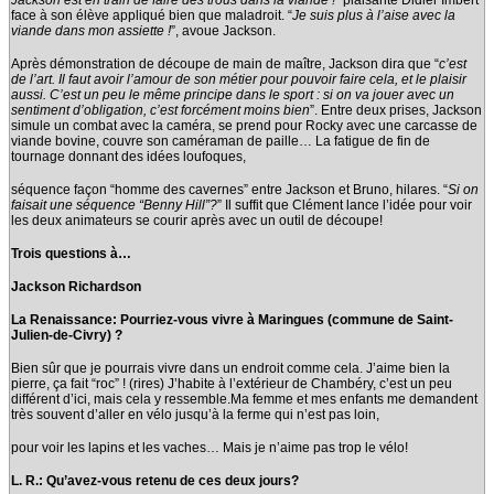
Jackson est en train de faire des trous dans la viande !
” plaisante Didier Imbert
face à son élève appliqué bien que maladroit. “
Je suis plus à l’aise avec la
viande dans mon assiette !
”, avoue Jackson.
Après démonstration de découpe de main de maître, Jackson dira que “
c’est
de l’art. Il faut avoir l’amour de son métier pour pouvoir faire cela, et le plaisir
aussi. C’est un peu le même principe dans le sport : si on va jouer avec un
sentiment d’obligation, c’est forcément moins bien
”. Entre deux prises, Jackson
simule un combat avec la caméra, se prend pour Rocky avec une carcasse de
viande bovine, couvre son caméraman de paille… La fatigue de fin de
tournage donnant des idées loufoques,
séquence façon “homme des cavernes” entre Jackson et Bruno, hilares. “
Si on
faisait une séquence “Benny Hill”?
” Il suffit que Clément lance l’idée pour voir
les deux animateurs se courir après avec un outil de découpe!
Trois questions à…
Jackson Richardson
La Renaissance: Pourriez-vous vivre à Maringues (commune de Saint-
Julien-de-Civry) ?
Bien sûr que je pourrais vivre dans un endroit comme cela. J’aime bien la
pierre, ça fait “roc” ! (rires) J’habite à l’extérieur de Chambéry, c’est un peu
différent d’ici, mais cela y ressemble.Ma femme et mes enfants me demandent
très souvent d’aller en vélo jusqu’à la ferme qui n’est pas loin,
pour voir les lapins et les vaches… Mais je n’aime pas trop le vélo!
L. R.: Qu’avez-vous retenu de ces deux jours?