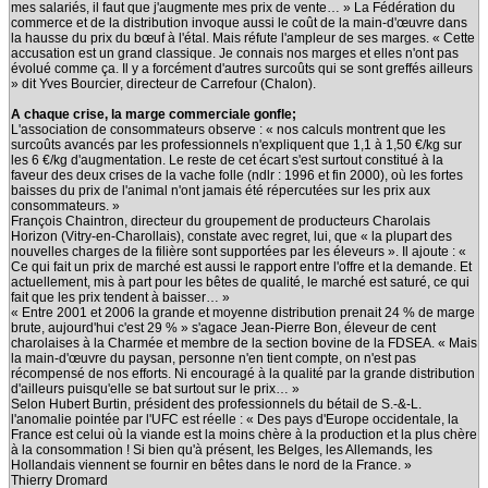
mes salariés, il faut que j'augmente mes prix de vente… » La Fédération du
commerce et de la distribution invoque aussi le coût de la main-d'œuvre dans
la hausse du prix du bœuf à l'étal. Mais réfute l'ampleur de ses marges. « Cette
accusation est un grand classique. Je connais nos marges et elles n'ont pas
évolué comme ça. Il y a forcément d'autres surcoûts qui se sont greffés ailleurs
» dit Yves Bourcier, directeur de Carrefour (Chalon).
A chaque crise, la marge commerciale gonfle;
L'association de consommateurs observe : « nos calculs montrent que les
surcoûts avancés par les professionnels n'expliquent que 1,1 à 1,50 €/kg sur
les 6 €/kg d'augmentation. Le reste de cet écart s'est surtout constitué à la
faveur des deux crises de la vache folle (ndlr : 1996 et fin 2000), où les fortes
baisses du prix de l'animal n'ont jamais été répercutées sur les prix aux
consommateurs. »
François Chaintron, directeur du groupement de producteurs Charolais
Horizon (Vitry-en-Charollais), constate avec regret, lui, que « la plupart des
nouvelles charges de la filière sont supportées par les éleveurs ». Il ajoute : «
Ce qui fait un prix de marché est aussi le rapport entre l'offre et la demande. Et
actuellement, mis à part pour les bêtes de qualité, le marché est saturé, ce qui
fait que les prix tendent à baisser… »
« Entre 2001 et 2006 la grande et moyenne distribution prenait 24 % de marge
brute, aujourd'hui c'est 29 % » s'agace Jean-Pierre Bon, éleveur de cent
charolaises à la Charmée et membre de la section bovine de la FDSEA. « Mais
la main-d'œuvre du paysan, personne n'en tient compte, on n'est pas
récompensé de nos efforts. Ni encouragé à la qualité par la grande distribution
d'ailleurs puisqu'elle se bat surtout sur le prix… »
Selon Hubert Burtin, président des professionnels du bétail de S.-&-L.
l'anomalie pointée par l'UFC est réelle : « Des pays d'Europe occidentale, la
France est celui où la viande est la moins chère à la production et la plus chère
à la consommation ! Si bien qu'à présent, les Belges, les Allemands, les
Hollandais viennent se fournir en bêtes dans le nord de la France. »
Thierry Dromard