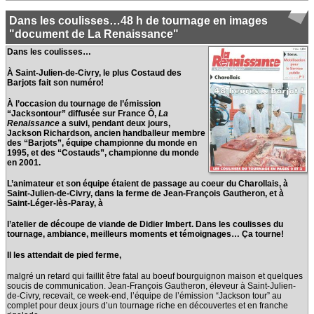
Dans les coulisses…48 h de tournage en images
"document de La Renaissance"
Dans les coulisses…
À Saint-Julien-de-Civry, le plus Costaud
des
Barjots fait son numéro!
À l’occasion du tournage de l’émission
“Jacksontour” diffusée sur France Ô,
La
Renaissance
a suivi, pendant deux jours,
Jackson Richardson, ancien handballeur
membre
des “Barjots”, équipe championne du monde en
1995, et des “Costauds”, championne du monde
en 2001.
L’animateur et son équipe étaient de passage au coeur du Charollais, à
Saint-Julien-de-Civry, dans la ferme de Jean-François Gautheron, et à
Saint-Léger-lès-Paray, à
l’atelier de découpe de viande de Didier Imbert. Dans les coulisses du
tournage, ambiance, meilleurs moments et témoignages… Ça tourne!
Il les attendait de pied ferme,
malgré un retard qui faillit être fatal au boeuf bourguignon maison et quelques
soucis de communication. Jean-François Gautheron, éleveur à Saint-Julien-
de-Civry, recevait, ce week-end, l’équipe de l’émission “Jackson tour” au
complet pour deux jours d’un tournage riche en découvertes et en franche