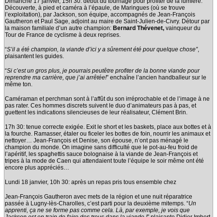
Dimanche 17 janvier, 15h 30: début du tournage pour profiter de la lumière.
Découverte, à pied et caméra à l’épaule, de Maringues (où se trouve
l’exploitation), par Jackson, son équipe, accompagnés de Jean-François
Gautheron et Paul Sage, adjoint au maire de Saint-Julien-de-Civry. Détour par
la maison familiale d’un autre champion:
Bernard Thévenet,
vainqueur du
Tour de France de cyclisme à deux reprises.
“
S’il a été champion, la viande d’ici y a sûrement été pour quelque chose”
,
plaisantent les guides.
“
Si c’est un gros plus, je pourrais peutêtre profiter de la bonne viande pour
reprendre ma carrière, que j’ai
arrêtée!
” enchaîne l’ancien handballeur sur le
même ton.
Caméraman et perchman sont à l’affût du son irréprochable et de l’image à ne
pas rater. Ces hommes discrets suivent le duo d’animateurs pas à pas, et
guettent les indications silencieuses de leur réalisateur, Clément Brin.
17h 30: tenue correcte exigée. Exit le short et les baskets, place aux bottes et à
la fourche. Ramasser, étaler ou ficeler les bottes de foin, nourrir les animaux et
nettoyer… Jean-François et Denise, son épouse, n’ont pas ménagé le
champion du monde. On imagine sans difficulté que le pot-au-feu froid de
l’apéritif, les spaghettis sauce bolognaise à la viande de Jean-François et
tripes à la mode de Caen qui attendaient toute l’équipe le soir même ont été
encore plus appréciés…
Lundi 18 janvier, 10h 30: après un repas pris tous ensemble chez
Jean-François Gautheron avec mets de la région et une nuit réparatrice
passée à Lugny-lès-Charolles, c’est parti pour la deuxième mitemps. “
Un
apprenti, ça ne se forme pas comme cela. Là, par exemple, je vois que