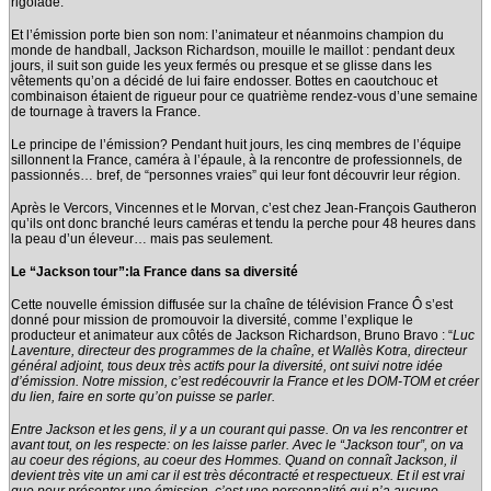
rigolade.
Et l’émission porte bien son nom: l’animateur et néanmoins champion du
monde de handball, Jackson Richardson, mouille le maillot : pendant deux
jours, il suit son guide les yeux fermés ou presque et se glisse dans les
vêtements qu’on a décidé de lui faire endosser. Bottes en caoutchouc et
combinaison étaient de rigueur pour ce quatrième rendez-vous d’une semaine
de tournage à travers la France.
Le principe de l’émission? Pendant huit jours, les cinq membres de l’équipe
sillonnent la France, caméra à l’épaule, à la rencontre de professionnels, de
passionnés… bref, de “personnes vraies” qui leur font découvrir leur région.
Après le Vercors, Vincennes et le Morvan, c’est chez Jean-François Gautheron
qu’ils ont donc branché leurs caméras et tendu la perche pour 48 heures dans
la peau d’un éleveur… mais pas seulement.
Le “Jackson tour”:la France dans sa diversité
Cette nouvelle émission diffusée sur la chaîne de télévision France Ô s’est
donné pour mission de promouvoir la diversité, comme l’explique le
producteur et animateur aux côtés de Jackson Richardson, Bruno Bravo : “
Luc
Laventure, directeur des programmes de la chaîne, et Wallès Kotra, directeur
général adjoint, tous deux très actifs pour la diversité, ont suivi notre idée
d’émission. Notre mission, c’est redécouvrir la France et les DOM-TOM et créer
du lien, faire en sorte qu’on puisse se parler.
Entre Jackson et les gens, il y a un courant qui passe. On va les rencontrer et
avant tout, on les respecte: on les laisse parler. Avec le “Jackson tour”, on va
au coeur des régions, au coeur des Hommes. Quand on connaît Jackson, il
devient très vite un ami car il est très décontracté et respectueux. Et il est vrai