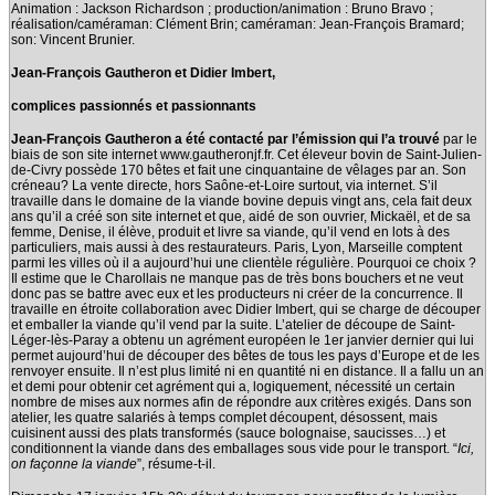
Animation : Jackson Richardson ; production/animation : Bruno Bravo ;
réalisation/caméraman: Clément Brin; caméraman: Jean-François Bramard;
son: Vincent Brunier.
Jean-François Gautheron et Didier Imbert,
complices passionnés et passionnants
Jean-François Gautheron a été contacté par l’émission qui l’a trouvé
par le
biais de son site internet www.gautheronjf.fr. Cet éleveur bovin de Saint-Julien-
de-Civry possède 170 bêtes et fait une cinquantaine de vêlages par an. Son
créneau? La vente directe, hors Saône-et-Loire surtout, via internet. S’il
travaille dans le domaine de la viande bovine depuis vingt ans, cela fait deux
ans qu’il a créé son site internet et que, aidé de son ouvrier, Mickaël, et de sa
femme, Denise, il élève, produit et livre sa viande, qu’il vend en lots à des
particuliers, mais aussi à des restaurateurs. Paris, Lyon, Marseille comptent
parmi les villes où il a aujourd’hui une clientèle régulière. Pourquoi ce choix ?
Il estime que le Charollais ne manque pas de très bons bouchers et ne veut
donc pas se battre avec eux et les producteurs ni créer de la concurrence. Il
travaille en étroite collaboration avec Didier Imbert, qui se charge de découper
et emballer la viande qu’il vend par la suite. L’atelier de découpe de Saint-
Léger-lès-Paray a obtenu un agrément européen le 1er janvier dernier qui lui
permet aujourd’hui de découper des bêtes de tous les pays d’Europe et de les
renvoyer ensuite. Il n’est plus limité ni en quantité ni en distance. Il a fallu un an
et demi pour obtenir cet agrément qui a, logiquement, nécessité un certain
nombre de mises aux normes afin de répondre aux critères exigés. Dans son
atelier, les quatre salariés à temps complet découpent, désossent, mais
cuisinent aussi des plats transformés (sauce bolognaise, saucisses…) et
conditionnent la viande dans des emballages sous vide pour le transport. “
Ici,
on façonne la viande
”, résume-t-il.