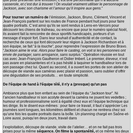
que pour présenter une émission, c’est une personnalité qui n’a aucune
casserole, et c’est dur à trouver ! On voulait vraiment utiliser le personnage de
Jackson, avec son charisme et l’amour qu’il inspire aux gens.
”
Pour tourner un numéro de
l’émission, Jackson, Bruno, Clément, Vincent et
Jean-François partent sur les routes de France pendant huit jours pour faire
quatre portraits. C’est ainsi qu’ils se sont rendus à Lens-en-Vercors pour
découvrir les chiens de traîneau, ou encore que pour le numéro spécial Noël,
ils avaient fait la rencontre de deux sportifs handicapés, porteurs d’un
message d’espoir fort. Dans leur souhait d’authenticité et de contact, la
recherche de ceux qui font découvrir leur région à Jackson Richardson et à
son équipe, se fait “
à la louche
”, pour reprendre l’expression de Bruno Bravo.
“
Jackson aime le vrai. Alors pour faire le casting, on voit si les
personnes ont
envie de partager, sans arrogance, sans surplus.
” Opération réussie en tout
cas avec Jean-François Gautheron et Didier Imbert. Le premier, éleveur, n’est
pas avare en plaisanteries et n’a pas hésité à taquiner le handballeur lors de
son passage chez lui. Quant au second, il a ouvert les portes de son atelier de
découpe de viande aux caméras avec plaisir et passion, sans oublier d’offrir
une dégustation de ses produits… en toute simplicité.
De l’équipe de hand à l’équipe télé, il n’y a (presque) qu’un pas
Ambiance plus que bon enfant au sein de l’équipe du “Jackson tour”. Ni
l’ancien handballeur ni son acolyte devant la caméra ne jouent les vedettes ;
humour et professionnalisme sont à égalité chez eux et l’équipe technique qui
les dirige. Ils le disent eux-mêmes : pour faire ce travail, il faut s’apprécier Les
journées sont longues, les kilomètres défilent et chacun ne rentrera chez soi
qu’une fois les quatre portraits dans la boîte. Un planning chargé en Saône-et-
Loire aussi, puisqu’en deux jours, travail dans
l’exploitation, découpe de viande, visite de l’atelier… et on ne fait pas trois
prises pour la même
séquence. On filme la spontanéité,
et ce même les deux