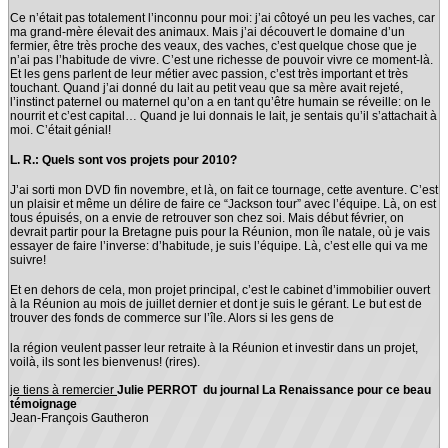
Ce n’était pas totalement l’inconnu pour moi: j’ai côtoyé un peu les vaches, car
ma grand-mère élevait des animaux. Mais j’ai découvert le domaine d’un
fermier, être très proche des veaux, des vaches, c’est quelque chose que je
n’ai pas l’habitude de vivre. C’est une richesse de pouvoir vivre ce moment-là.
Et les gens parlent de leur métier avec passion, c’est très important et très
touchant. Quand j’ai donné du lait au petit veau que sa mère avait rejeté,
l’instinct paternel ou maternel qu’on a en tant qu’être humain se réveille: on le
nourrit et c’est capital… Quand je lui donnais le lait, je sentais qu’il s’attachait à
moi. C’était génial!
L. R.: Quels sont vos projets pour 2010?
J’ai sorti mon DVD fin novembre, et là, on fait ce tournage, cette aventure. C’est
un plaisir et même un délire de faire ce “Jackson tour” avec l’équipe. Là, on est
tous épuisés, on a envie de retrouver son chez soi. Mais début février, on
devrait partir pour la Bretagne puis pour la Réunion, mon île natale, où je vais
essayer de faire l’inverse: d’habitude, je suis l’équipe. Là, c’est elle qui va me
suivre!
Et en dehors de cela, mon projet principal, c’est le cabinet d’immobilier ouvert
à la Réunion au mois de juillet dernier et dont je suis le gérant. Le but est de
trouver des fonds de commerce sur l’île. Alors si les gens de
la région veulent passer leur retraite à la Réunion et investir dans un projet,
voilà, ils sont les bienvenus! (rires).
je tiens à remercier
Julie PERROT du journal La Renaissance pour ce beau
témoignage
Jean-François Gautheron