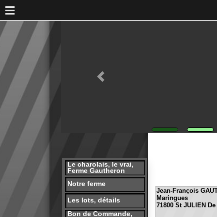
Le charolais, le vrai,
Ferme Gautheron
Notre ferme
Jean-François GAUTHERO
Maringues
Les lots, détails
71800 St JULIEN De CIVRY
Bon de Commande,
Téléphone: 06.22.39.51.83
Réservation
presse