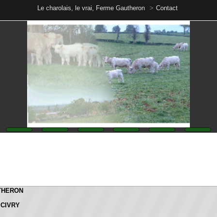
Le charolais, le vrai, Ferme Gautheron
Contact
N