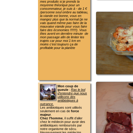
trajets car pour moi 1 km en
moins c’est toujours ça de
profitable pour la planète
Mon coup de
gueule
:
Ras le bol
d’entendre que nous
utilisons des
antibiotiques à
outrance.
Les antibiotiques sont utilisés
seulement en cas de
force
majeur
.
Chez l’homme
, il suffit d’aller
chez le médecin pour avoir des
antibiotiques remboursés par
notre organisme de sécu.
Heureusement les médecins
deviennent vigilants !!!!!!!!Ouf
pour notre santé
Chez les animaux
il nous faudra
une visite de vétérinaire et
l’antibiotique prescrit, mais tous
cela de notre poche (ça coûte
chère), alors faut vraiment que
ce soit nécessaire. Très peu
d’animaux sur mon élevage
savent ce qu’est un antibiotique
et j’en suis fière.
De plus on me dit que
le bio
n’emploie pas d’antibiotique,
faux !!!!!!!
Voilà un texte d’un site Bio :
Pour