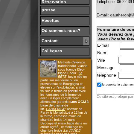
E-mail:
gautheronjf@gmail
Recettes
Formulaire de contact r
Où sommes-nous?
Vous désirez que je vou
avec l'horaire favorable
Contact
E-mail
Collègues
Nom
Ville
Méthode d'élevage
traditionnelle. viande
Message
sous licence Bleu-
Blanc-Coeur. .
La
téléphone
BÊTE
: bovin née en
partie sur ma ferme ou en
provenance de Bourgogne et
Je autorise le traitement de mes
élevée sur l'exploitation, animal
fini sur la ferme en priorité avec
les fourrages de la ferme ou
Ce site est protégé par reCA
avec un léger complément
alimentaire garantie
sans OGM à
base de graine de
lin
.
L'ABATTAGE
: abattoir de
Paray le Monial situé à 12 km de
la ferme, carcasse mûrie en
chambre froide 14 jours .
Découpe et ensachage dans un
atelier agréé , et stockage en
chambre froide .
La VIANDE
:
présentée dans des sacs
alimentaires
Tenabio
de 10.5 ,
vous découvrirez les différents
morceaux emballés sous vide
étiquetées avec le nom de
l'atelier de découpe, le numéro de
l'animal, la nature et le poids du
morceau , mon nom ,adresse, le