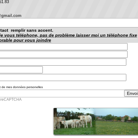
.com
emplir sans accent.
s téléphone, pas de problème laisser moi un téléphone fixe
 pour vous joindre
 données personelles
PTCHA