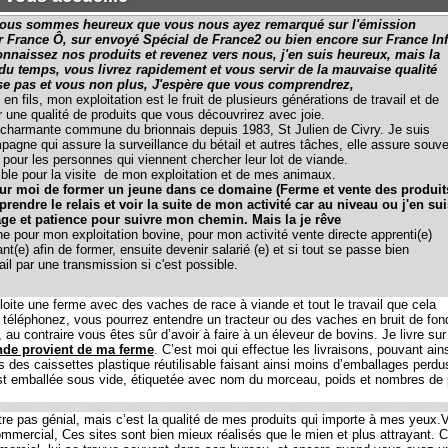
z nos produits et revenez vers nous, j'en suis heureux, mais la
, vous livrez rapidement et vous servir de la mauvaise qualité
 et vous non plus, J'espère que vous comprendrez,
 mon exploitation est le fruit de plusieurs générations de travail et de
ualité de produits que vous découvrirez avec joie.
nte commune du brionnais depuis 1983, St Julien de Civry. Je suis
 assure la surveillance du bétail et autres tâches, elle assure souvent
es personnes qui viennent chercher leur lot de viande.
r la visite de mon exploitation et de mes animaux.
 de former un jeune dans ce domaine (Ferme et vente des produits
 le relais et voir la suite de mon activité car au niveau ou j'en suis
patience pour suivre mon chemin. Mais la je rêve
mon exploitation bovine, pour mon activité vente directe apprenti(e)
in de former, ensuite devenir salarié (e) et si tout se passe bien
une transmission si c'est possible.
e ferme avec des vaches de race à viande et tout le travail que cela
nez, vous pourrez entendre un tracteur ou des vaches en bruit de fond,
raire vous êtes sûr d’avoir à faire à un éleveur de bovins. Je livre sur une grande par
vient de ma ferme
. C’est moi qui effectue les livraisons, pouvant ainsi répondre à v
aissettes plastique réutilisable faisant ainsi moins d’emballages perdus ce qui est pro
llée sous vide, étiquetée avec nom du morceau, poids et nombres de pièces dans un 
 génial, mais c’est la qualité de mes produits qui importe à mes yeux.Vous trouverez 
, Ces sites sont bien mieux réalisés que le mien et plus attrayant. C’est vrai vous n
 lui se trouve souvent dans son bureau, et encore quand vous avez un numéro de té
te avec votre carte est souvent de rigueur alors que moi c’est à la livraison et surtou
e saveur. Chez moi, les animaux mangent l'herbe de ma ferme, ceux-ci sont élevés