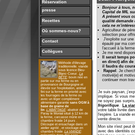
A
présent vous connaisse
Recettes
qualité demande du temps
cela ne m'intéresse pas
Agriculteur de père en fils,
Où sommes-nous?
sélection pour offrir une q
J'exploite sur une charma
Contact
épaulé par ma compagne qui
l'accueil à la ferme pour l
Collègues
Je me rend disponible pou
Il serait temps pour moi
en direct) afin de prendre
Méthode d'élevage
il faudra du courage et 
traditionnelle. viande
sous licence Bleu-
Rappel
. Je cherche pour 
Blanc-Coeur. .
La
motivé(e) et motivant(e) af
BÊTE
: bovin née en
continuer mon travail par 
partie sur ma ferme ou en
provenance de Bourgogne et
élevée sur l'exploitation, animal
Je suis paysan, j’exploite un
fini sur la ferme en priorité avec
les fourrages de la ferme ou
implique. Si vous me télépho
avec un léger complément
ne soyez pas surpris, au cont
alimentaire garantie
sans OGM à
frigorifique
.
La viande pro
base de graine de
votre table livrée dans des c
lin
.
L'ABATTAGE
: abattoir de
Paray le Monial situé à 12 km de
l'espère. La viande est emba
la ferme, carcasse mûrie en
vente directe.
chambre froide 14 jours .
Découpe et ensachage dans un
Mon site n'est peut être pas
atelier agréé , et stockage en
avec des identités commercial
chambre froide .
La VIANDE
:
téléphone car le commercial
présentée dans des sacs
alimentaires
Tenabio
de 10.5 ,
questions. Le paiement sur si
vous découvrirez les différents
donc pas même goût, pas mêm
morceaux emballés sous vide
étiquetées avec le nom de
l'atelier de découpe, le numéro de
l'animal, la nature et le poids du
morceau , mon nom ,adresse, le