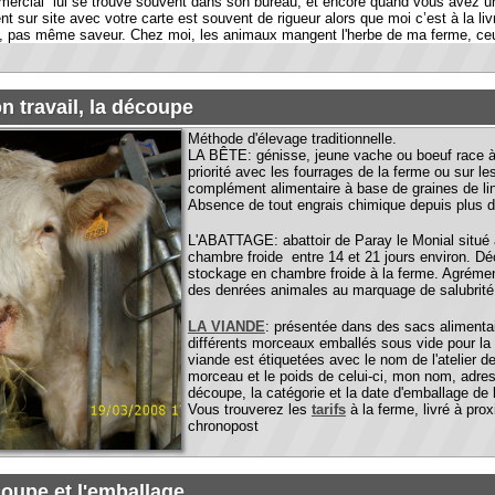
ail, la découpe
Méthode d'élevage traditionnelle.
LA BÊTE: génisse, jeune vache ou boeuf race à viande élevée sur
priorité avec les fourrages de la ferme ou sur les prairies de ce
complément alimentaire à base de graines de lin BBC garanti
s
Absence de tout engrais chimique depuis plus de 20 ans et utili
L'ABATTAGE: abattoir de Paray le Monial situé à 12 km, de l'ex
chambre froide entre 14 et 21 jours environ. Découpe et ensach
stockage en chambre froide à la ferme. Agrément sanitaire des
des denrées animales au marquage de salubrité n° 71.433.07.
LA VIANDE
: présentée dans des sacs alimentaires
Tenabio
de
différents morceaux emballés sous vide pour la saveur et la fra
viande est étiquetées avec le nom de l'atelier de découpe, le nu
morceau et le poids de celui-ci, mon nom, adresse, le pays de n
découpe, la catégorie et la date d'emballage de la viande
Vous trouverez les
tarifs
à la ferme, livré à proximité et les ré
chronopost
 et l'emballage
ctuée par un professionnel de la viande. La viande est ensachée chez
té régulièrement pas les services vétérinaire ce qui apporte à vous et à
 de qualité.
5700023 Désosse Découpe Les Muriers 71600 ST-LEGER-LES-PARAY