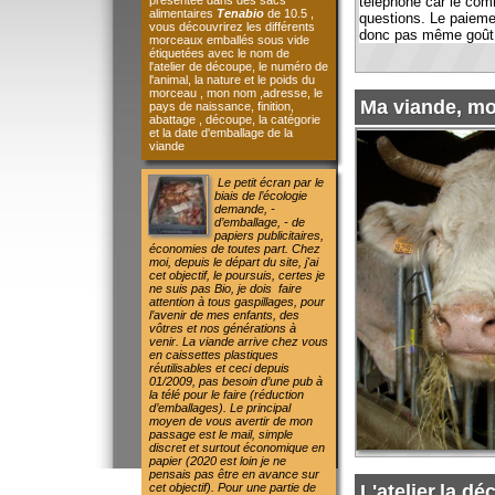
Ma viande, mon trav
pays de naissance, finition,
abattage , découpe, la catégorie
et la date d'emballage de la
viande
Le petit écran par le
biais de l’écologie
demande, -
d’emballage, - de
papiers publicitaires,
économies de toutes part. Chez
moi, depuis le départ du site, j'ai
cet objectif, le poursuis, certes je
ne suis pas Bio, je dois faire
attention à tous gaspillages, pour
l’avenir de mes enfants, des
vôtres et nos générations à
venir.
La viande arrive chez vous
en caissettes plastiques
réutilisables et ceci depuis
01/2009, pas besoin d’une pub à
la télé pour le faire (réduction
d’emballages).
Le principal
moyen de vous avertir de mon
passage est le mail, simple
discret et surtout économique en
papier (2020 est loin je ne
pensais pas être en avance sur
L'atelier,la découpe
cet objectif).
Pour une partie de
mes produits si je prends la
moyenne théorique pour un
consommateur, je suis à - de 1 €
La découpe du boeuf est effe
/personne seul ombre au tableau,
lui dans un laboratoire, visi
la viande est bonne, vous en
moi une garantie d'un produit
mangez plus que la normal (je ne
vais quand même pas faire de la
agréément CEE
mauvaise viande pour vous faire
FR 71.439.002 CE 3446434
faire des économies !!!!!!!).
Vous
êtes averti en dernière minute de
mon passage afin de limiter les