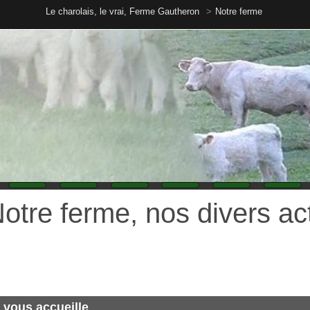
Le charolais, le vrai, Ferme Gautheron
Notre ferme
re ferme, nos divers acteurs
 accueille
ommes heureux que vous nous ayez remarqué sur l'émission
e Ô, sur envoyé Spécial de France2 ou bien encore sur France Info.