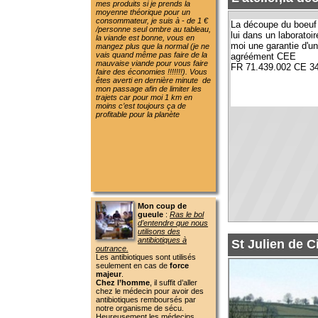
trajets car pour moi 1 km en
moins c’est toujours ça de
profitable pour la planète
Mon coup de
gueule
:
Ras le bol
d’entendre que nous
utilisons des
antibiotiques à
St Julien de Civry,
outrance.
Les antibiotiques sont utilisés
seulement en cas de
force
majeur
.
Chez l’homme
, il suffit d’aller
chez le médecin pour avoir des
antibiotiques remboursés par
notre organisme de sécu.
Heureusement les médecins
deviennent vigilants !!!!!!!!Ouf
pour notre santé
Chez les animaux
il nous faudra
une visite de vétérinaire et
l’antibiotique prescrit, mais tous
cela de notre poche (ça coûte
chère), alors faut vraiment que
ce soit nécessaire. Très peu
d’animaux sur mon élevage
savent ce qu’est un antibiotique
et j’en suis fière.
De plus on me dit que
le bio
n’emploie pas d’antibiotique,
faux !!!!!!!
Voilà un texte d’un site Bio :
Pour