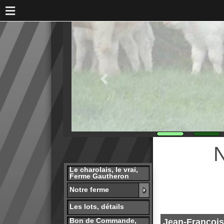
Not
Le charolais, le vrai,
Ferme Gautheron
Notre ferme
Les lots, détails
Bon de Commande,
Jean-François vous
Réservation
Bonjour à tous, nous s
presse
Capital de M6, sur Franc