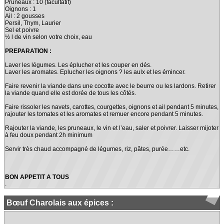
Pruneaux : 10 (facultatif)
Oignons : 1
Ail : 2 gousses
Persil, Thym, Laurier
Sel et poivre
½ l de vin selon votre choix, eau
PREPARATION :
Laver les légumes. Les éplucher et les couper en dés.
Laver les aromates. Eplucher les oignons ? les aulx et les émincer.
Faire revenir la viande dans une cocotte avec le beurre ou les lardons. Retirer
la viande quand elle est dorée de tous les côtés.
Faire rissoler les navets, carottes, courgettes, oignons et ail pendant 5 minutes,
rajouter les tomates et les aromates et remuer encore pendant 5 minutes.
Rajouter la viande, les pruneaux, le vin et l’eau, saler et poivrer. Laisser mijoter
à feu doux pendant 2h minimum
Servir très chaud accompagné de légumes, riz, pâtes, purée……etc.
BON APPETIT A TOUS
.
Bœuf Charolais aux épices :