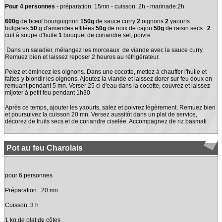
Pour 4 personnes
- préparation: 15mn - cuisson: 2h - marinade:2h
600g
de bœuf bourguignon
150g
de sauce curry
2
oignons
2
yaourts
bulgares
50
g d'amandes effilées
50g
de noix de cajou
50g
de raisin secs
2
cuil à soupe d'huile
1
bouquet de coriandre sel, poivre
Dans un saladier, mélangez les morceaux de viande avec la sauce curry.
Remuez bien et laissez reposer 2 heures au réfrigérateur.
Pelez et émincez les oignons. Dans une cocotte, mettez à chauffer l'huile et
faites-y blondir les oignons. Ajoutez la viande et laissez dorer sur feu doux en
remuant pendant 5 mn. Verser 25 cl d'eau dans la cocotte, couvrez et laissez
mijoter à petit feu pendant 1h30
Après ce temps, ajouter les yaourts, salez et poivrez légèrement. Remuez bien
et poursuivez la cuisson 20 mn. Versez aussitôt dans un plat de service,
décorez de fruits secs et de coriandre ciselée. Accompagnez de riz basmati
Pot au feu Charolais
pour 6 personnes
Préparation : 20 mn
Cuisson :3 h
1 kg de plat de côtes