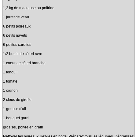
1,2 kg de macreuse ou poitrine
1 jarret de veau
6 petits poireaux
6 petits navets
6 petites carottes
1/2 boule de céleri rave
1 coeur de céleri branche
1 fenouil
1 tomate
1 oignon
2 clous de girofle
1 gousse d'ail
1 bouquet garni
gros sel, poivre en grain
Nettoyer les poireaux, liez-les en botte. Préparez tous les légumes. Dégraissez