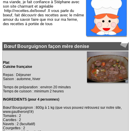
ma viande, je fait confiance à Stéphane avec
son site charmant et agréable
http://recettes.de/boeuf
.Il vous parle du
boeuf, fait découvrir des recettes avec le même
amour du savoir faire que moi sur ma ferme,
des recettes à portée de tous
Bœuf Bourguignon façon mère denise
Plat
Cuisine française
Repas : Déjeuner
Saison : automne, hiver
Temps de préparation : environ 20 minutes
Temps de cuisson : minimum 2 heures
INGREDIENTS (pour 4 personnes)
Bœuf Bourguignon : 800g à 1 kg (que vous pouvez retrouvez sur notre site,
www.gautheronjf.fr)
Tomates : 2
Carottes : 2
Navets : 2 (facultatif)
Courgettes : 2