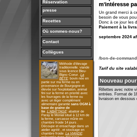
besoin de vous pour continu
Recettes
Donc à ce jour les dates de
Paiement à la livrais
Où sommes-nous?
Lot lé
septembre 2024 afin d'am
Contact
Collègues
/bon-de-commande-reser
Méthode d'élevage
traditionnelle. viande
Tarif du site valable en 
sous licence Bleu-
Blanc-Coeur. .
La
BÊTE
: bovin née en
Nouveau pour vous,
partie sur ma ferme ou en
provenance de Bourgogne et
Rillettes avec notre viande, 
élevée sur l'exploitation, animal
fini sur la ferme en priorité avec
entrées. Format de 180 g au t
les fourrages de la ferme ou
livraison en dessous de 120
avec un léger complément
alimentaire garantie
sans OGM à
base de graine de
lin
.
L'ABATTAGE
: abattoir de
Paray le Monial situé à 12 km de
la ferme, carcasse mûrie en
chambre froide 14 jours .
Découpe et ensachage dans un
atelier agréé , et stockage en
chambre froide .
La VIANDE
:
présentée dans des sacs
alimentaires
Tenabio
de 10.5 ,
vous découvrirez les différents
morceaux emballés sous vide
étiquetées avec le nom de
l'atelier de découpe, le numéro de
(Lot A) Mon lot com
l'animal, la nature et le poids du
morceau , mon nom ,adresse, le