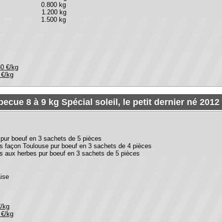
ournedos, pièce noble du boeuf
Ronds de Paris, le regal
ou
ronds de paris pièces de 1.100 et
kg soit
1.600 kg .
A la ferme 23 €/kg
Livré -250 km 25 €/kg
Livré +250 km 27 €/kg
 souvent oubliés mais bon
Saucisses de maringues
Saucisses Façon toulouse,
saucisses aux herbes ou merguez