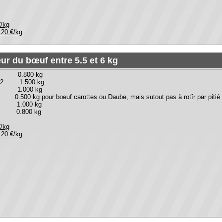
0 kg
eur entre 10 et 11 kg," le Bon Marché"