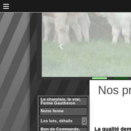
Nos produ
Le charolais, le vrai,
Ferme Gautheron
Notre ferme
Les lots, détails
La qualité demande 
Bon de Commande,
Réservation
m'intéresse pas. Tar
presse
Un grand merci à ceux qui 