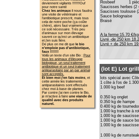
tous les animaux d’élevage
biologique, un seul traitement
antibiotique et un seul traitement
(lot E) Lot grillade
antiparasitaire par an par animal
sont acceptés.
lots spécial avec Côte de bo
Et bien moi j’en fais moins
, et
cette année les traitements
1 côte à l'os de 1.300 kg
antiparasitaires sont effectués
1.000 kg beef
chez moi à base de plantes.
Par contre j’ai rien contre le Bio,
je m’active à faire
une viande de
0.350 kg onglet
qualité avec des produits
0.350 kg de hampe
naturel.
0.400 kg de tournedos
1.000 kg tranche à rotir
1.000 kg de saucisses aux h
1.000 kg de sauce bolognai
1.000 kg de saucisses toulou
1.000 kg de rumsteak
A la ferme:19.40 €/kg
Livré -de 250 km 23 €/kg
Livré + de 250 km 24.20 €/kg
(lot H) lot saveur d
Pavés 0.800
Beef emballés par 2 1.
Pot au feu 1.00
Braisé 0.500 kg 0.500 kg p
rosbeef 2 x0.500 kg 1.