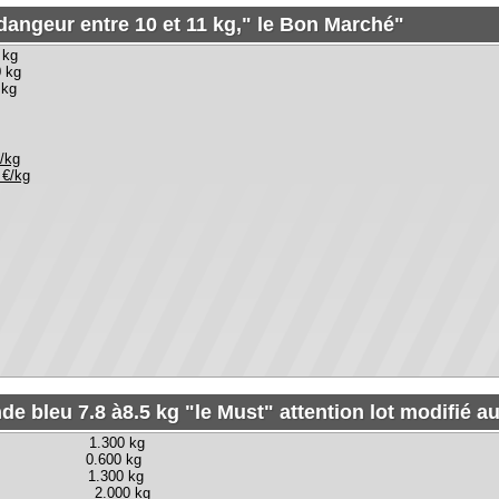
leu 7.8 à8.5 kg "le Must" attention lot modifié au 29/03/201
1.300 kg
t 0.600 kg
 1.300 kg
.000 kg
.800 kg
00 kg
e 1.500 kg
 8 à 9 kg Spécial soleil, le petit dernier né 2012 sur le site
uf en 3 sachets de 5 pièces
Toulouse pur boeuf en 3 sachets de 4 pièces
erbes pur boeuf en 3 sachets de 5 pièces