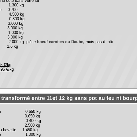
g piéce
boeuf carottes ou Daube,
mais pas à rotîr
kg
nsformé entre 11et 12 kg sans pot au feu ni bourguignon
te 0.650 kg
.650 kg
00 kg
00 kg
ette 1.450 kg
e 1.000 kg
ce 1.000 kg
ts de 5) 1.000 kg
s de 4) 1.000 kg
 1.000 kg
000 kg
boeuf carottes ou Daube
, pas à rotîr