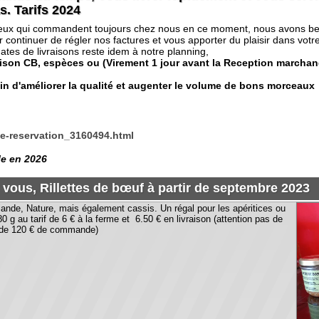
er de régler nos factures et vous apporter du plaisir dans votre assiette.
 livraisons reste idem à notre planning,
on CB, espèces ou (Virement 1 jour avant la Reception marchandis
gèrement modifié à pa
éliorer la qualité et augenter le volume de bons morceaux
vation_3160494.html
2026
 Rillettes de bœuf à partir de septembre 2023
Nature, mais également cassis. Un régal pour les apéritices ou
arif de 6 € à la ferme et 6.50 € en livraison (attention pas de
 € de commande)
mun entre11.5 et 12 kg petit budget