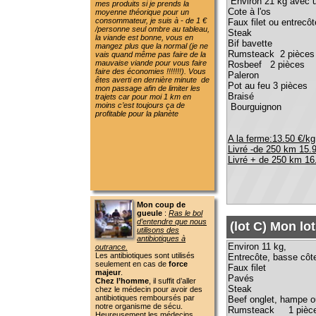
Braisé 2.000 k
trajets car pour moi 1 km en
moins c’est toujours ça de
Bourguignon 1.6 
profitable pour la planète
A la ferme:13.50 €/kg
Livré -de 250 km 15.95 €/kg
Livré + de 250 km 16.95 €/kg
Mon coup de
gueule
:
Ras le bol
d’entendre que nous
(lot C) Mon lot tra
utilisons des
antibiotiques à
Environ 11 kg,
outrance.
Les antibiotiques sont utilisés
Entrecôte, basse cô
seulement en cas de
force
Faux filet 0
majeur
.
Pavés 0.4
Chez l’homme
, il suffit d’aller
Steak 2.5
chez le médecin pour avoir des
antibiotiques remboursés par
Beef onglet, hampe ou bav
notre organisme de sécu.
Rumsteack 1 pièc
Heureusement les médecins
Rosbeef 1 piè
deviennent vigilants !!!!!!!!Ouf
Saucisses herbes (2 sache
pour notre santé
Chez les animaux
il nous faudra
Saucisses toulouse (2 sachet
une visite de vétérinaire et
Sauce bolognaise
l’antibiotique prescrit, mais tous
Braisé 1.
cela de notre poche (ça coûte
chère), alors faut vraiment que
ce soit nécessaire. Très peu
d’animaux sur mon élevage
A la ferme:15.70 €/kg
savent ce qu’est un antibiotique
Livré -de 250 km 18.20 €/kg
et j’en suis fière.
Livré + de 250 km 19.40 €/kg
De plus on me dit que
le bio
n’emploie pas d’antibiotique,
faux !!!!!!!
Voilà un texte d’un site Bio :
Pour