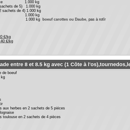
 entre 8 et 8.5 kg avec (1 Côte à l'os),tournedos,le top du to
euf
erbes en 2 sachets de 5 piéces
se
se en 2 sachets de 4 pièces
u bœuf entre 5.5 et 6 kg
 kg
500 kg
0 kg
our boeuf carottes ou Daube, mais sutout pas à rotîr par pitié
000 kg