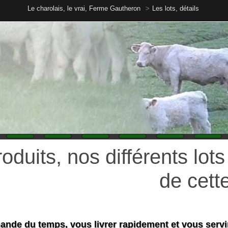
Le charolais, le vrai, Ferme Gautheron
Les lots, détails
its, nos différents lots pou
de cette pag
du temps, vous livrer rapidement et vous servir de la mau
ifs 2024
commandent toujours chez nous en ce moment, nous avons besoin de faire notre