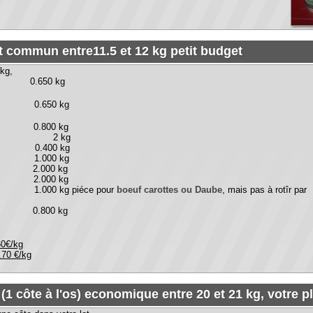
.650 kg
50 kg
0 kg
 2 kg
 0.400 kg
1.000 kg
.000 kg
2.000 kg
0 kg piéce pour
boeuf carottes ou Daube
, mais pas à rotîr par
0 kg
ôte à l'os) economique entre 20 et 21 kg, votre plaisir d'avo
dans votre lot
0 kg
te 0.700
00 kg
0.800 kg
s 3.000 kg
0 kg
 kg
00 kg