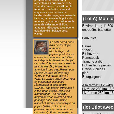
pays de naissance, finition,
Environ 11 kg,11.500 kg,
abattage , découpe, la catégorie
entrecôte, bas côte 0
et la date d'emballage de la
viande
Faux filet 0.6
Le petit écran par le
biais de l’écologie
Pavés 0.80
demande, -
Steack
d’emballage, - de
Bif bavette
papiers publicitaires,
économies de toutes part. Chez
Rumsteack 
moi, depuis le départ du site, j'ai
Tranche à rôtir 2
cet objectif, le poursuis, certes je
Pot au feu 2 pièces 
ne suis pas Bio, je dois faire
Braisé 2 pièces 1.00
attention à tous gaspillages, pour
l’avenir de mes enfants, des
pitié
vôtres et nos générations à
Bourguignon
0.80
venir.
La viande arrive chez vous
en caissettes plastiques
A la ferme:13.20€/kg
réutilisables et ceci depuis
01/2009, pas besoin d’une pub à
Livré -de 250 km 15.60€/kg
la télé pour le faire (réduction
Livré + de 250 km 16.70 €/kg
d’emballages).
Le principal
moyen de vous avertir de mon
passage est le mail, simple
discret et surtout économique en
papier (2020 est loin je ne
(lot B)lot avec (1 c
pensais pas être en avance sur
cet objectif).
Pour une partie de
Environ 21 kg avec une côte 
mes produits si je prends la
Cote à l'os 1.30
moyenne théorique pour un
consommateur, je suis à - de 1 €
Faux filet ou entrecô
/personne seul ombre au tableau,
Steak 4.5
la viande est bonne, vous en
Bif bavette 
mangez plus que la normal (je ne
Rumsteack 2 pièce
vais quand même pas faire de la
mauvaise viande pour vous faire
Rosbeef 2 pièces 3.00
faire des économies !!!!!!!).
Vous
Paleron 1.000
êtes averti en dernière minute de
Pot au feu 3 pièces 3.0
mon passage afin de limiter les