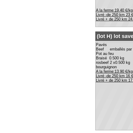
bourguignon 0.80
A la ferme:13.90 €/kg
Livré -de 250 km 16 €/kg
Livré + de 250 km 17.20 €/kg
(lot J) Lot vendang
braisé 3.000 kg
bourguignon 3.200 kg
pot au feu 4.000 kg
A la ferme:9.50 €/kg
livré - de 250 km 11
€/kg
Livré + de 250 km 12 €/kg