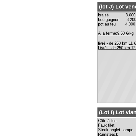
(Lot I) Lot viande b
Côte à l'os 
Faux file
Steak onglet hampe
Rumsteack 2
Tournedos 0
Pavés 1.2
Beef dans la tranch
A la ferme:25.20 €/kg
Livré -de 250 km 28.30 €/kg
Livré + de 250 km 30 €/kg
(lot K) Lot barbecue
1.2kg de faux filet
1.000 kg de beef
0.900 kg de pavé
1.500 kg de merguez pur boe
1.000 kg de saucisses façon 
1.000 kg de saucisses aux h