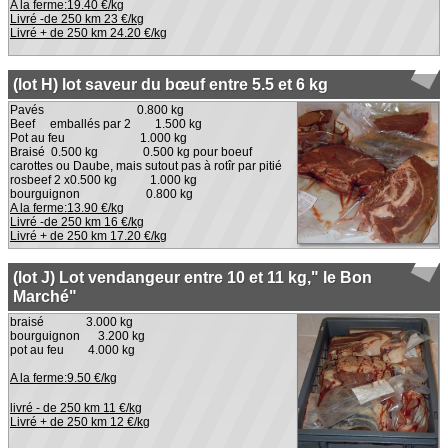
A la ferme:19.40 €/kg
Livré -de 250 km 23 €/kg
Livré + de 250 km 24.20 €/kg
(lot H) lot saveur du bœuf entre 5.5 et 6 kg
Pavés 0.800 kg
Beef emballés par 2 1.500 kg
Pot au feu 1.000 kg
Braisé 0.500 kg 0.500 kg pour boeuf
carottes ou Daube, mais sutout pas à rotîr par pitié
rosbeef 2 x0.500 kg 1.000 kg
bourguignon 0.800 kg
A la ferme:13.90 €/kg
Livré -de 250 km 16 €/kg
Livré + de 250 km 17.20 €/kg
(lot J) Lot vendangeur entre 10 et 11 kg," le Bon
Marché"
braisé 3.000 kg
bourguignon 3.200 kg
pot au feu 4.000 kg
A la ferme:9.50 €/kg
livré - de 250 km 11
€/kg
Livré + de 250 km 12 €/kg