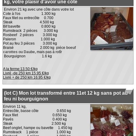
kg, votre plaisir d'avoir une côte
Environ 21 kg avec une côte dans votre lot
Cote à l'os 1.300 kg
Faux filet ou entrecôte 0.700
Steak 4.500 kg
Bif bavette 0.800 kg
Rumsteack 2 pièces 3.000 kg
Rosbeef 2 pièces 3.000 kg
Paleron 1.000 kg
Pot au feu 3 pièces 3.000 kg
Braisé 2.000 kg piéce
boeuf
carottes ou Daube,
mais pas à rotîr
Bourguignon 1.6 kg
A la ferme:13.50 €/kg
Livré -de 250 km 15.95 €/kg
Livré + de 250 km 16.95 €/kg
(lot C) Mon lot transformé entre 11et 12 kg sans pot au
feu ni bourguignon
Environ 11 kg,
Entrecôte, basse côte 0.650 kg
Faux filet 0.650 kg
Pavés 0.400 kg
Steak 2.500 kg
Beef onglet, hampe ou bavette 1.450 kg
Rumsteack 1 pièce 1.000 kg