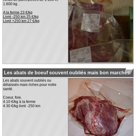
1.600 kg .
A la ferme 23 €/kg
Livré -250 km 25 €/kg
Livré +250 km 27 €/kg
Les abats de boeuf souvent oubliés mais bon marchés
Les abats souvent oubliés ou
délaissés mais riches pour notre
santé.
Coeur, foie.
4.10 €/kg à la ferme
4.30 €/kg livré -250 km