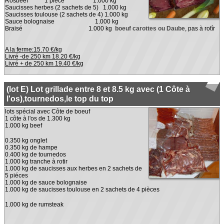
Rosbeef 1 pièce 1.000 kg
Saucisses herbes (2 sachets de 5) 1.000 kg
Saucisses toulouse (2 sachets de 4) 1.000 kg
Sauce bolognaise 1.000 kg
Braisé 1.000 kg
boeuf carottes ou Daube
, pas à rotîr
A la ferme:15.70 €/kg
Livré -de 250 km 18.20 €/kg
Livré + de 250 km 19.40 €/kg
(lot E) Lot grillade entre 8 et 8.5 kg avec (1 Côte à
l'os),tournedos,le top du top
lots spécial avec Côte de boeuf
1 côte à l'os de 1.300 kg
1.000 kg beef
0.350 kg onglet
0.350 kg de hampe
0.400 kg de tournedos
1.000 kg tranche à rotir
1.000 kg de saucisses aux herbes en 2 sachets de
5 piéces
1.000 kg de sauce bolognaise
1.000 kg de saucisses toulouse en 2 sachets de 4 pièces
1.000 kg de rumsteak