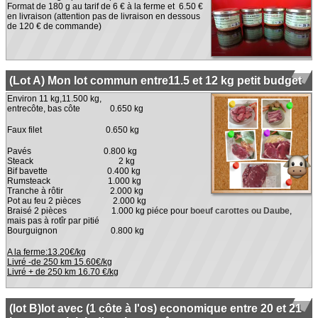
Format de 180 g au tarif de 6 € à la ferme et 6.50 €
en livraison (attention pas de livraison en dessous
de 120 € de commande)
(Lot A) Mon lot commun entre11.5 et 12 kg petit budget
Environ 11 kg,11.500 kg,
entrecôte, bas côte 0.650 kg
Faux filet 0.650 kg
Pavés 0.800 kg
Steack 2 kg
Bif bavette 0.400 kg
Rumsteack 1.000 kg
Tranche à rôtir 2.000 kg
Pot au feu 2 pièces 2.000 kg
Braisé 2 pièces 1.000 kg piéce pour
boeuf carottes ou Daube
,
mais pas à rotîr par pitié
Bourguignon
0.800 kg
A la ferme:13.20€/kg
Livré -de 250 km 15.60€/kg
Livré + de 250 km 16.70 €/kg
(lot B)lot avec (1 côte à l'os) economique entre 20 et 21