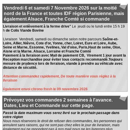
Vendredi 6 et samedi 7 Novembre 2026 sur la moitié
nord de la France et toutes IDF région Parisienne, mais
également Alsace, Franche Comté si commande
Livraison et enlèvement à la ferme drive"
Le jeudi ou le lundi entre 15 h 19
h
de Colis Viande Bovine
Livraison Vendredi, samedi ou dimanche selon notre parcours.
Saône-et-
Loire, Allier, Nièvre, Cote d'or, Yonne, cher, Loiret, Eure et Loire, Aube,
Seine et Marne, Essonne, Yvelines, Val d'oise, Paris,Haut de seine, Oise,
Aisne et la Marne. Alsace, Lorraine et Franche Comté
Paiement à la livraison avec Mail de paiement CB, Virement 1 jour avant la
Reception marchandise pour éviter tous contacts recommandé.Toujours
mesure de prudence lors de livraison, viande à prendre au véhicule avec
distance de sécutité.
Attention commandez rapidement, De toute manière vous réglez à la
livraison
également envoi chrono fresh le 09 novembre 2026
Prévoyez vos commandes 2 semaines à l'avance.
Dates, Lieu et Commande sur cette page.
Passé la date maximum vous serez livré sur le prochain passage dans
votre région
Nous nous réservons le droit de refuser des commandes, les personnes qui
annulent sans raisons, qui ne sont pas chez elles le jour de livraison, mais
également qui ne repondent pas à nos mail nous ne les livrerons plus.