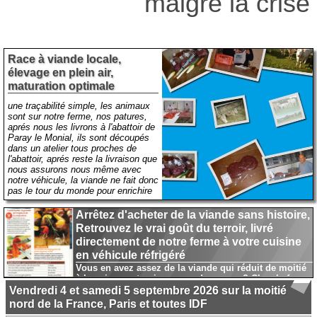
malgré la crise
Race à viande locale,
élevage en plein air,
maturation optimale
une traçabilité simple, les animaux
sont sur notre ferme, nos patures,
aprés nous les livrons à l'abattoir de
Paray le Monial, ils sont découpés
dans un atelier tous proches de
l'abattoir, aprés reste la livraison que
nous assurons nous même avec
notre véhicule, la viande ne fait donc
pas le tour du monde pour enrichire
des grandes sociétés, c'est ça du
direct .
Arrêtez d'acheter de la viande sans histoire,
Livraison
viande sur toute la
Retrouvez le vrai goût du terroir, livré
partie Centre et Est de la France,
directement de notre ferme à votre cuisine
Paris et toute la région Île de
France ainsi que l'Oise"sur Creil",
en véhicule réfrigéré
l'Alsace, la Lorraine, le Jura , le
Vous en avez assez de la viande qui réduit de moitié
Doubs, Region Rhône Alpes et
à la cuisson et qui manque de saveur ? Chez la ferme
PACA en point de
Gautheron nous faisons les choses différement :
Vendredi 4 et samedi 5 septembre 2026 sur la moitié
livraisons.
Paiement
nord de la France, Paris et toutes IDF
livraison
Virement, mail de
.
plein air printemps été et batiments en hiver : Nos bêtes