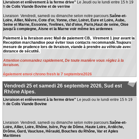
paiement carte ou espèces
, prix
sont élevés dans le respect di bien-être animal.
Livraison et enlèvement à la ferme drive"
Le Jeudi ou le lundi entre 15 h 19
viande abordable, pas de
h
de Colis Viande Bovine et de verrine
transaction risquée!!, n'hésitez
.Circuit Court : Zéro intermédiaire juste vous et nous.
pas à commander, même si votre
Livraison Vendredi, samedi ou dimanche selon notre parcours.
Saône-et-
commune ne se trouve pas sur
Loire, Allier, Nièvre, Cote d'or, Yonne, cher, Loiret, Eure et Loire, Aube,
.maturation Longue : Pour une tendreté exceptionnelleet
mes livraisons, je passe peut-être
Seine et Marne, Essonne, Yvelines, Val d'oise, Paris,Haut de seine, Oise
des arômes développés.
chez vous en livraison . quand j'ai
jusqu'à compiegne, Aisne et la Marne voir même les ardennes
votre réservation, je vous informe
Imaginez une côte de boeuf parfaitement persillée,
par mail de la date de livraison la
Paiement à la livraison avec Mail de paiement CB, Virement 1 jour avant la
saisie au grill, avec ce jus savoureux que seule une
plus proche , il vous sera
Reception marchandise pour éviter tous contacts recommandé.Toujours
viande de qualité peur offrir. C'est l'expérience que
mesure de prudence lors de livraison, viande à prendre au véhicule avec
toujours possible de repousser la
nous vous livrons sous vide et au frais dans notre
distance de sécutité.
date de livraison, voir même
véhicule frigorifique.
d'annuler à ce moment la
.
Attention commandez rapidement, De toute manière vous réglez à la
Heureux de vous présenter
mes
livraison.
produits
qui sont parmis les moins
chèrs du web rapport qualité prix.
également envoi chrono fresh le 7 septembre2026
Attention, vente par lot, je ne suis
pas boucher, pas de détail. Je suis
agriculteur dans une commune de
Vendredi 25 et samedi 26 septembre 2026, Sud est
Saône et Loire en Bourgogne, je fais
Rhône Alpes.
naître mes veaux que j’élève dans
un système naturel. J’ai diversifié
Livraison et enlèvement à la ferme drive"
Le jeudi ou le lundi entre 15 h 19
mon travail avec la vente de viande
h
de Colis Viande Bovine
aux particuliers dans le souci de
permettre aux gens de manger une
viande tendre et savoureuse. La
viande est conditionnée sous vide
Livraison Vendredi, samedi ou dimanche selon notre parcours.
Saône-et-
ce qui vous permet de la garder
Loire, Allier, Loire, Rhône, Isère, Puy de Dôme, Haute Loire, Ardèche,
environ 10 jours après ma livraison
Drôme, Gard, Vaucluse, Hérauld, Bouches du Rhône, Var et Aples
dans votre réfrigérateur.
Maritimes